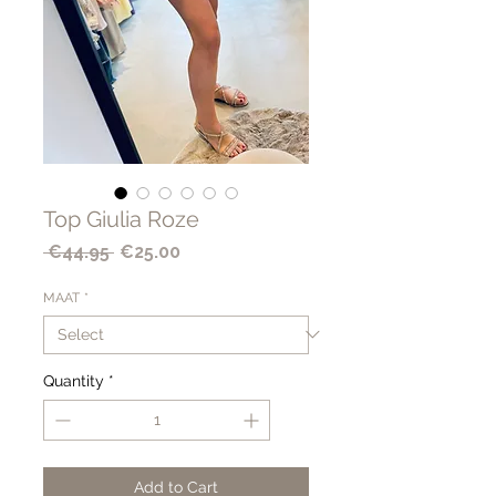
Top Giulia Roze
Regular
Sale
 €44.95 
€25.00
Price
Price
MAAT
*
Quantity
*
Add to Cart