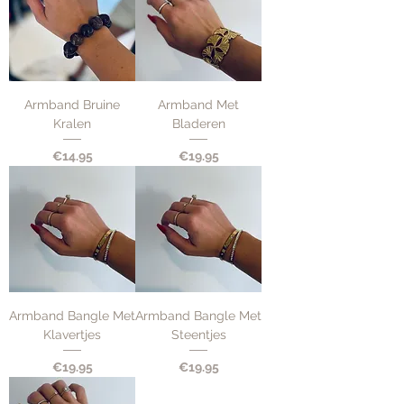
Armband Bruine
Armband Met
Kralen
Bladeren
Price
Price
€14.95
€19.95
Armband Bangle Met
Armband Bangle Met
Klavertjes
Steentjes
Price
Price
€19.95
€19.95