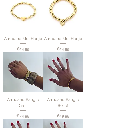
Armband Met Hartje
Armband Met Hartje
Price
Price
€14.95
€14.95
Armband Bangle
Armband Bangle
Grof
Relief
Price
Price
€24.95
€19.95