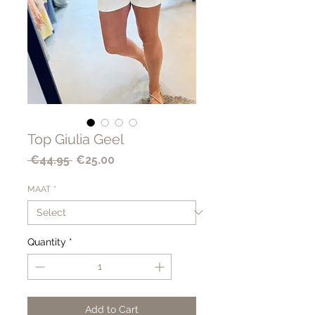
Top Giulia Geel
Regular
Sale
 €44.95 
€25.00
Price
Price
MAAT
*
Quantity
*
Add to Cart