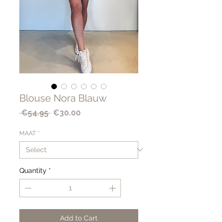
Blouse Nora Blauw
Regular
Sale
 €54.95 
€30.00
Price
Price
MAAT
*
Quantity
*
Add to Cart