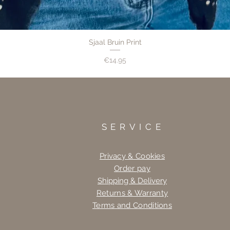
Sjaal Bruin Print
Price
€14.95
SERVICE
Privacy & Cookies
Order pay
Shipping & Delivery
Returns & Warranty
Terms and Conditions