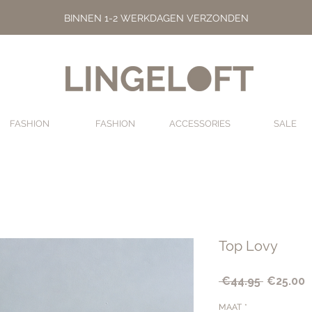
BINNEN 1-2 WERKDAGEN VERZONDEN
FASHION
FASHION
ACCESSORIES
SALE
Top Lovy
Regular
S
 €44.95 
€25.00
Price
P
MAAT
*