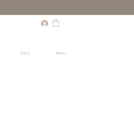
SALE
Meer...
ale
rice