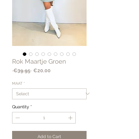
Rok Maartje Groen
Regular
Sale
 €39.95 
€20.00
Price
Price
MAAT
*
Quantity
*
Add to Cart