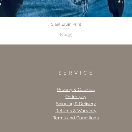
Sjaal Bruin Print
Price
€14.95
SERVICE
Privacy & Cookies
Order pay
Shipping & Delivery
Returns & Warranty
Terms and Conditions