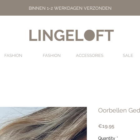
BINNEN 1-2 WERKDAGEN VERZONDEN
FASHION
FASHION
ACCESSORIES
SALE
Oorbellen Ged
Price
€19.95
Quantity
*