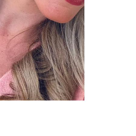
aan bezorgkosten.
euro worden grati
gebeurt via DHL. 
naar verzending & 
Ophalen
Tijdens openingstij
boutique. Liever
dan contact op v
afspraak.
Retourneren
Is het item niet n
jouw bestelling b
omruilen of retour
voor eigen rekeni
naar retourneren &