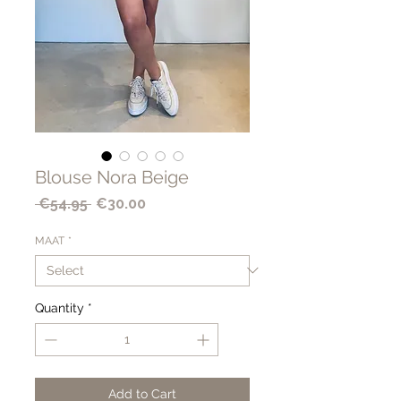
Blouse Nora Beige
Regular
Sale
 €54.95 
€30.00
Price
Price
MAAT
*
Quantity
*
Add to Cart