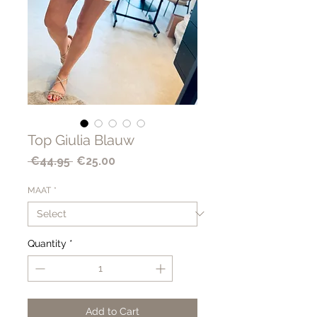
Top Giulia Blauw
Regular
Sale
 €44.95 
€25.00
Price
Price
MAAT
*
Quantity
*
Add to Cart