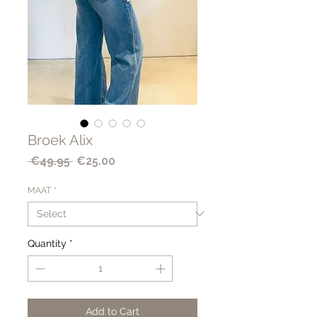
Broek Alix
Regular
Sale
 €49.95 
€25.00
Price
Price
MAAT
*
Quantity
*
Add to Cart