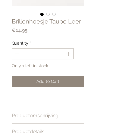
Brillenhoesje Taupe Leer
Price
€14.95
Quantity
*
Only 1 left in stock
Add to Cart
Productomschrijving
Bescherm jouw (zonne)bril met
Productdetails
klasse met de Kenza