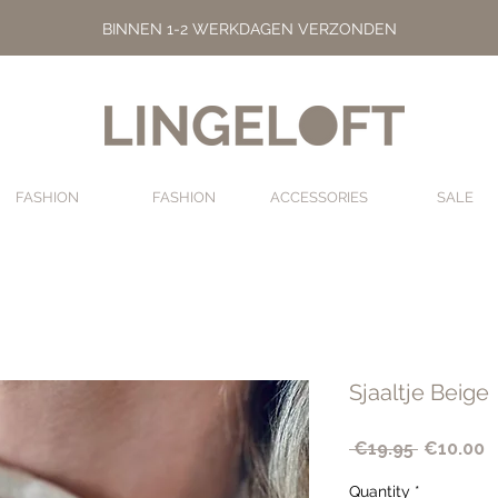
BINNEN 1-2 WERKDAGEN VERZONDEN
FASHION
FASHION
ACCESSORIES
SALE
Sjaaltje Beige
Regular
S
 €19.95 
€10.00
Price
P
Quantity
*