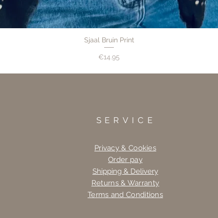
Sjaal Bruin Print
Price
€14.95
SERVICE
Privacy & Cookies
Order pay
Shipping & Delivery
Returns & Warranty
Terms and Conditions