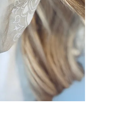
aan bezorgkosten.
euro worden grati
gebeurt via DHL. 
naar verzending & 
Ophalen
Tijdens openingstij
boutique. Liever
dan contact op v
afspraak.
Retourneren
Is het item niet n
jouw bestelling b
omruilen of retour
voor eigen rekeni
naar retourneren &