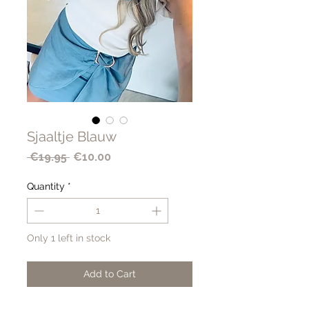
Sjaaltje Blauw
Regular
Sale
 €19.95 
€10.00
Price
Price
Quantity
*
Only 1 left in stock
Add to Cart