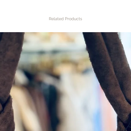
aan bezorgkosten.
euro worden grati
gebeurt via DHL. 
Related Products
naar verzending & 
Ophalen
Tijdens openingstij
boutique. Liever
dan contact op v
afspraak.
Retourneren
Is het item niet n
jouw bestelling b
omruilen of retour
voor eigen rekeni
naar retourneren &