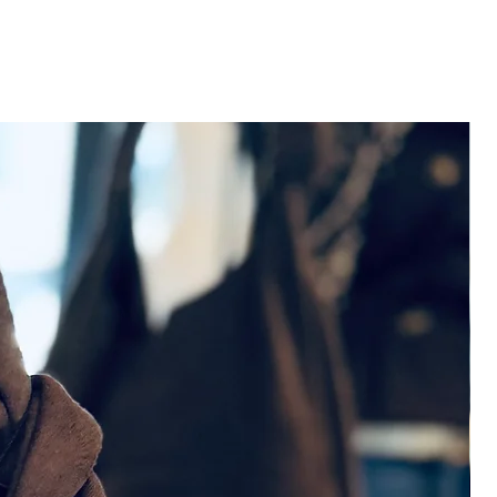
 Bestellingen boven de 100,-
s verzonden. De verzending
Voor meer informatie ga
levering.
den is dit mogelijk in de
 op een ander moment? Neem
oor het maken van een
aar wens? Je kunt
innen 14 dagen na ontvangst
neren. De retourkosten zijn
ng. Voor meer informatie ga
 garantie.