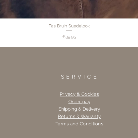
Tas Bruin Suedelook
Price
€39.95
SERVICE
Privacy & Cookies
Order pay
Shipping & Delivery
Returns & Warranty
Terms and Conditions