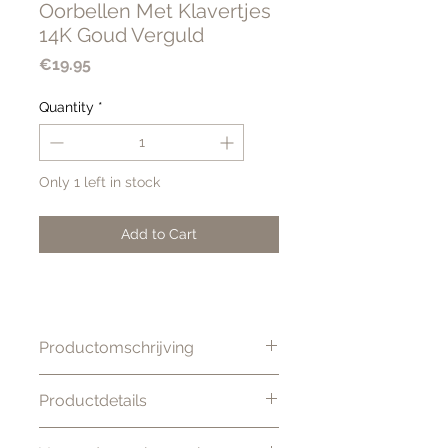
Oorbellen Met Klavertjes
14K Goud Verguld
Price
€19.95
Quantity
*
Only 1 left in stock
Add to Cart
Productomschrijving
Stijlvolle oorhangers met
Productdetails
klavertjes. Mooi te combineren
met andere oorbellen.
Kleur: Goud