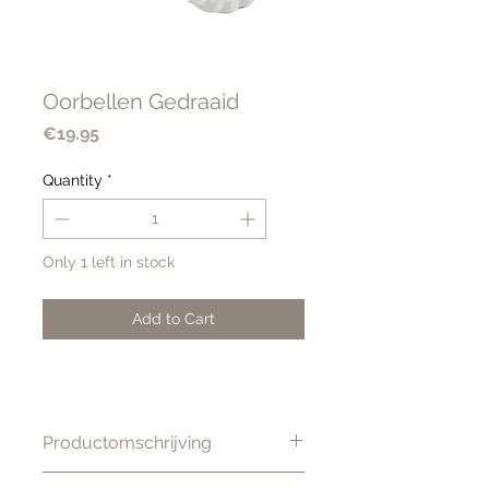
Oorbellen Gedraaid
Price
€19.95
Quantity
*
Only 1 left in stock
Add to Cart
Productomschrijving
Wauw! Hoe gaaf zijn deze