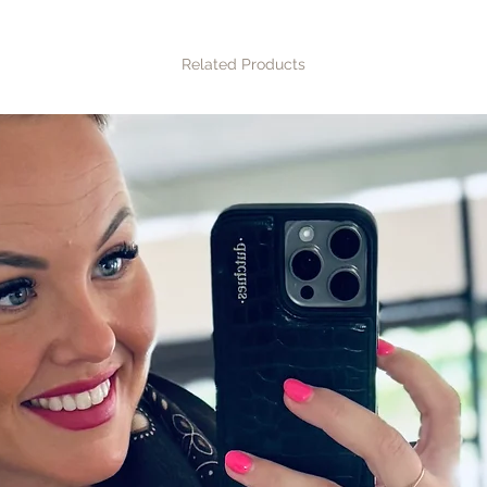
naar verzending & 
Ophalen
Related Products
Tijdens openingstij
boutique. Liever
dan contact op v
afspraak.
Retourneren
Is het item niet n
jouw bestelling b
omruilen of retour
voor eigen rekeni
naar retourneren &