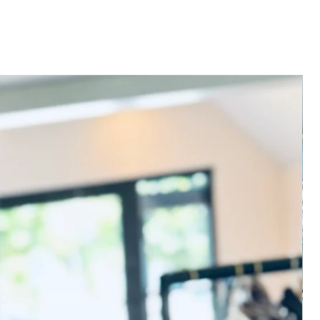
levering.
den is dit mogelijk in de
 op een ander moment? Neem
oor het maken van een
aar wens? Je kunt
innen 14 dagen na ontvangst
neren. De retourkosten zijn
ng. Voor meer informatie ga
 garantie.