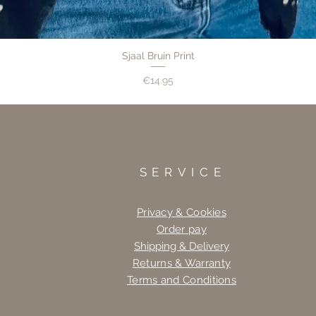
Sjaal Bruin Print
Price
€14.95
SERVICE
Privacy & Cookies
Order pay
Shipping & Delivery
Returns & Warranty
Terms and Conditions