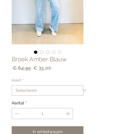
Broek Amber Blauw
Normale
Verkoopprijs
 € 64,95 
€ 35,00
prijs
MAAT
*
Aantal
*
In winkelwagen