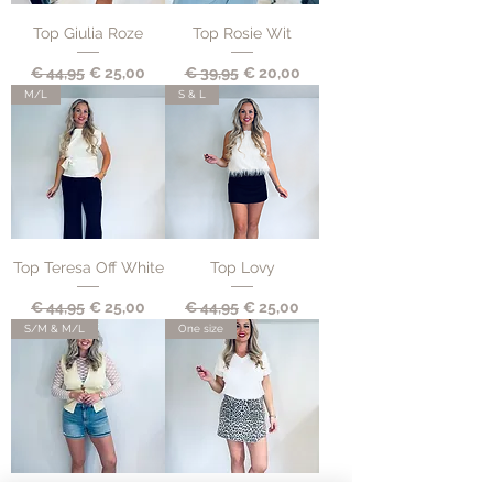
Top Giulia Roze
Top Rosie Wit
Normale prijs
Verkoopprijs
Normale prijs
Verkoopprijs
€ 44,95
€ 25,00
€ 39,95
€ 20,00
M/L
S & L
Top Teresa Off White
Top Lovy
Normale prijs
Verkoopprijs
Normale prijs
Verkoopprijs
€ 44,95
€ 25,00
€ 44,95
€ 25,00
S/M & M/L
One size