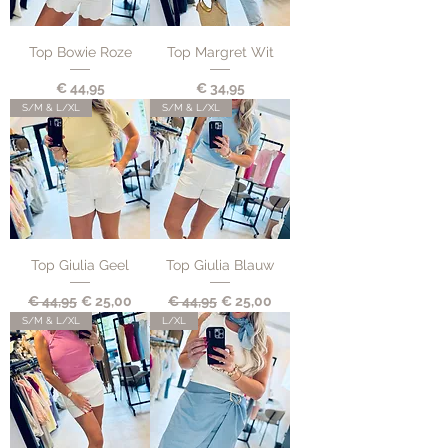
Top Bowie Roze
Top Margret Wit
Prijs
Prijs
€ 44,95
€ 34,95
S/M & L/XL
S/M & L/XL
Top Giulia Geel
Top Giulia Blauw
Normale prijs
Verkoopprijs
Normale prijs
Verkoopprijs
€ 44,95
€ 25,00
€ 44,95
€ 25,00
S/M & L/XL
L/XL