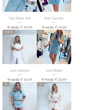
Top Rosie Wit
Rok Claudia
Normale prijs
Verkoopprijs
Normale prijs
Verkoopprijs
€ 39,95
€ 20,00
€ 44,95
€ 22,50
S & M
S
Jurk Adeline
Jurk Bobbi
Normale prijs
Verkoopprijs
Normale prijs
Verkoopprijs
€ 49,95
€ 25,00
€ 64,95
€ 35,00
S
S