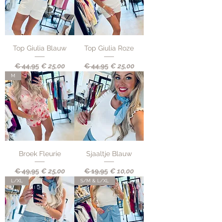
Top Giulia Blauw
Top Giulia Roze
Normale prijs
Verkoopprijs
Normale prijs
Verkoopprijs
€ 44,95
€ 25,00
€ 44,95
€ 25,00
M
Broek Fleurie
Sjaaltje Blauw
Normale prijs
Verkoopprijs
Normale prijs
Verkoopprijs
€ 49,95
€ 25,00
€ 19,95
€ 10,00
L/XL
S/M & L/XL