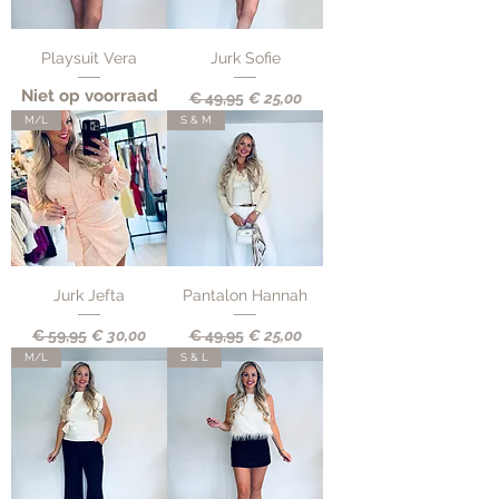
Playsuit Vera
Jurk Sofie
Niet op voorraad
Normale prijs
Verkoopprijs
€ 49,95
€ 25,00
M/L
S & M
Jurk Jefta
Pantalon Hannah
Normale prijs
Verkoopprijs
Normale prijs
Verkoopprijs
€ 59,95
€ 30,00
€ 49,95
€ 25,00
M/L
S & L