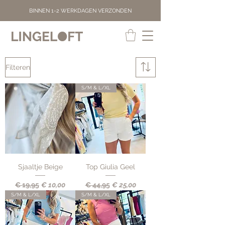
BINNEN 1-2 WERKDAGEN VERZONDEN
Filteren
S/M & L/XL
Sjaaltje Beige
Top Giulia Geel
Normale prijs
Verkoopprijs
Normale prijs
Verkoopprijs
€ 19,95
€ 10,00
€ 44,95
€ 25,00
S/M & L/XL
S/M & L/XL