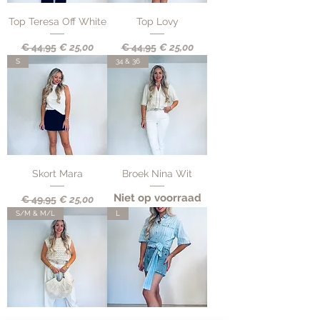
Top Teresa Off White
Top Lovy
Normale prijs
Verkoopprijs
Normale prijs
Verkoopprijs
€ 44,95
€ 25,00
€ 44,95
€ 25,00
S
34 & 36
Skort Mara
Broek Nina Wit
Niet op voorraad
Normale prijs
Verkoopprijs
€ 49,95
€ 25,00
S/M & M/L
L