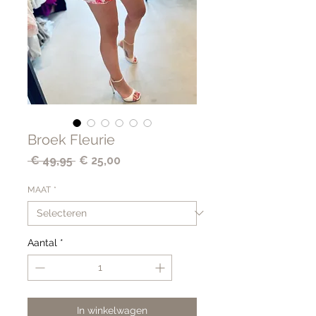
Broek Fleurie
Normale
Verkoopprijs
 € 49,95 
€ 25,00
prijs
MAAT
*
Aantal
*
In winkelwagen