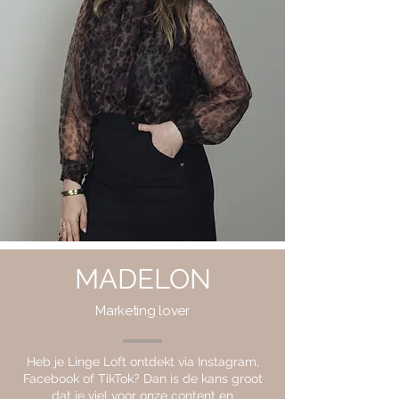
MADELON
Marketing lover
Heb je Linge Loft ontdekt via Instagram,
Facebook of TikTok? Dan is de kans groot
dat je viel voor onze content en