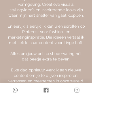
vormgeving. Creatieve visuals,
stylingvideo’s en inspirerende looks zijn
waar mijn hart sneller van gaat kloppen.
En eerlijk is eerlijk: ik kan uren scrollen op
Pinterest voor fashion- en
marketinginspiratie. Die ideeën vertaal ik
met liefde naar content voor Linge Loft.
Alles om jouw online shopervaring nét
dat beetje extra te geven.
Elke dag opnieuw werk ik aan nieuwe
content om je te blijven inspireren,
verrassen en meenemen in onze wereld.
See you online at Linge Loft 🌷
X – Madelon