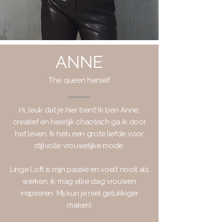
ANNE
The queen herself
Hi, leuk dat je hier bent!
Ik ben Anne:
creatief en heerlijk chaotisch ga ik door
het leven. Ik heb
een grote liefde voor
stijlvolle vrouwelijke mode.
Linge Loft is mijn passie en voelt nooit als
werken, ik mag elke dag vrouwen
inspireren. Mij kun je niet gelukkiger
maken!