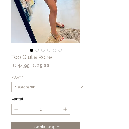
Top Giulia Roze
Normale
Verkoopprijs
 € 44,95 
€ 25,00
prijs
MAAT
*
Aantal
*
In winkelwagen