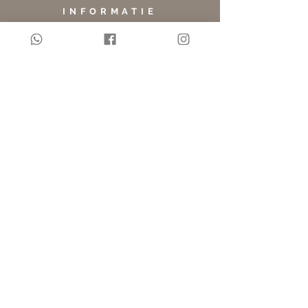
INFORMATIE
Privacy & Cookies
Algemene voorwaarden
Zoeken
INSCHRIJVEN
Schrijf je in voor de nieuwsbrief en mis nooit
meer de leukste nieuwe items of
aanbiedingen!
E-mailadres:
INSCHRIJVEN