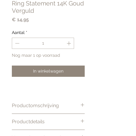
Ring Statement 14K Goud
Verguld
Prijs
€ 14,95
Aantal
*
Nog maar 1 op voorraad
In winkelwagen
Productomschrijving
Prachtige statement ring, gaaf te
Productdetails
combineren met meerdere
ringen. De ring is verstelbaar
Kleur: Goud