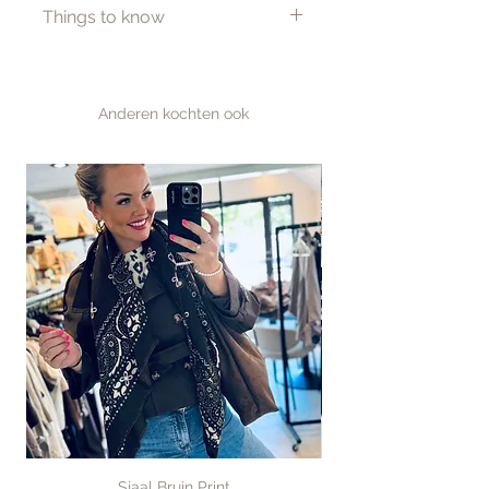
Kleur: Goud
Things to know
Materiaal: 14K verguld goud
Gratis verzending vanaf €100
Binnen 1–2 werkdagen
verzonden
Anderen kochten ook
Betaal achteraf met Klarna
Sjaal Bruin Print