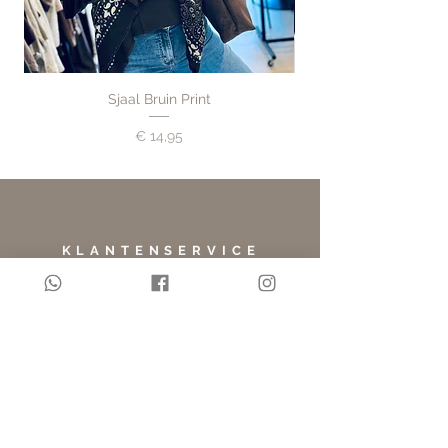
Tijdens openingstijden is dit
mogelijk in de boutique. Liever
op een ander moment? Neem
dan contact op voor het maken
Sjaal Bruin Print
van een afspraak.
Prijs
€ 14,95
Retourneren
Is het item niet naar wens? Je
kunt jouw bestelling binnen 14
dagen na ontvangst omruilen of
KLANTENSERVICE
retourneren. De retourkosten
zijn voor eigen rekening. Voor
Bestellen & Betalen
Verzending & Levering
meer informatie ga
Retourneren & Garantie
naar retourneren & garantie.
OVER LINGE LOFT
Over Linge Loft
Mijn Account
Werken bij Linge Loft