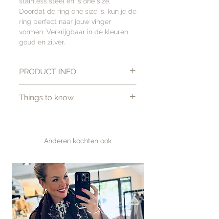
stainless steel en is one size.
Doordat de ring one size is, kun je de
ring perfect naar jouw vinger
vormen. Verkrijgbaar in de kleuren
goud en zilver.
PRODUCT INFO
Kleur: Goud
Things to know
Materiaal: Edelmetaal
verguld met een laagje 14K
Gratis verzending vanaf €100
goud
Binnen 1–2 werkdagen
verzonden
Anderen kochten ook
Betaal achteraf met Klarna