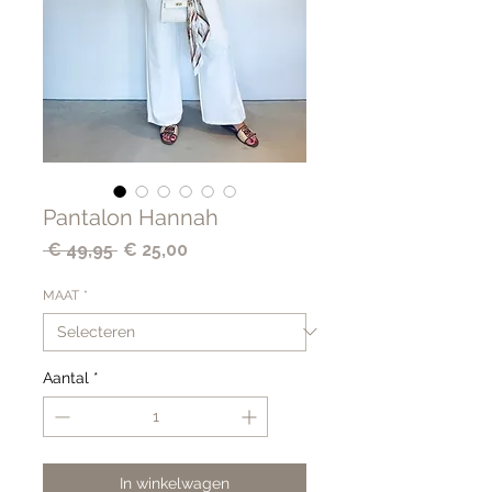
Pantalon Hannah
Normale
Verkoopprijs
 € 49,95 
€ 25,00
prijs
MAAT
*
Aantal
*
In winkelwagen