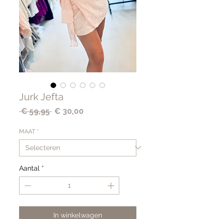
Jurk Jefta
Normale
Verkoopprijs
 € 59,95 
€ 30,00
prijs
MAAT
*
Aantal
*
In winkelwagen