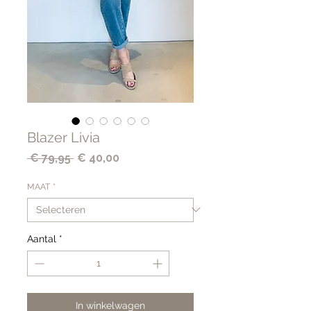
Blazer Livia
Normale
Verkoopprijs
 € 79,95 
€ 40,00
prijs
MAAT
*
Aantal
*
In winkelwagen