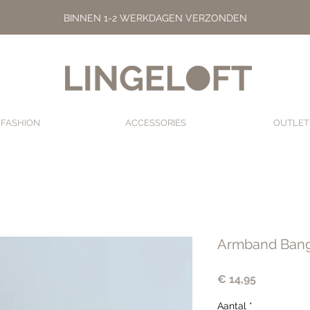
BINNEN 1-2 WERKDAGEN VERZONDEN
FASHION
ACCESSORIES
OUTLET
Armband Bang
Prijs
€ 14,95
Aantal
*