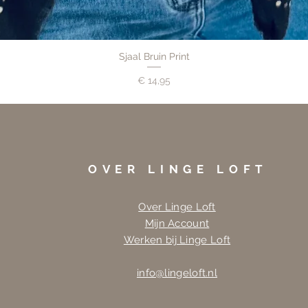
Sjaal Bruin Print
Prijs
€ 14,95
OVER LINGE LOFT
Over Linge Loft
Mijn Account
Werken bij Linge Loft
info@lingeloft.nl