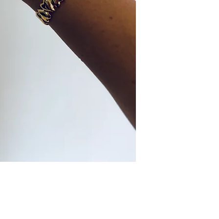
aan bezorgkosten.
euro worden grati
gebeurt via DHL. 
naar verzending & 
Ophalen
Tijdens openingstij
boutique. Liever
dan contact op v
afspraak.
Retourneren
Is het item niet n
jouw bestelling b
omruilen of retour
voor eigen rekeni
naar retourneren &