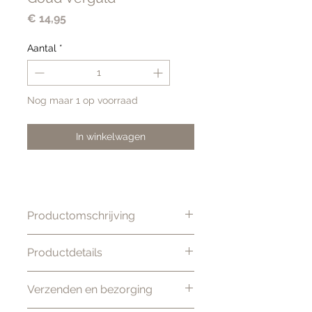
Prijs
€ 14,95
Aantal
*
Nog maar 1 op voorraad
In winkelwagen
Productomschrijving
Prachtige statement ring, gaaf te
Productdetails
combineren met meerdere
ringen. De ring is verstelbaar
Kleur: Goud
Verzenden en bezorging
waardoor je kunt wisselen om
Materiaal: Edelmetaal 14K goud
welke vinger je hem wilt dragen.