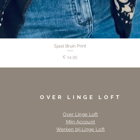
Sjaal Bruin Print
Prijs
€ 14,95
OVER LINGE LOFT
Over Linge Loft
Mijn Account
Werken bij Linge Loft