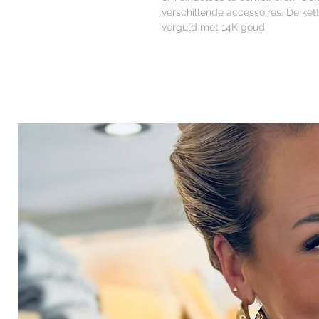
verschillende accessoires. De kett
verguld met 14K goud.