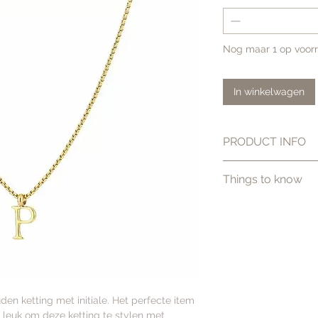
Nog maar 1 op voor
In winkelwagen
PRODUCT INFO
Kleur: Goud
Things to know
Materiaal: Edel
14K goud.
Gratis verzend
Afmetingen: 40
Binnen 1–2 we
Betaal achteraf
den ketting met initiale. Het perfecte item
leuk om deze ketting te stylen met