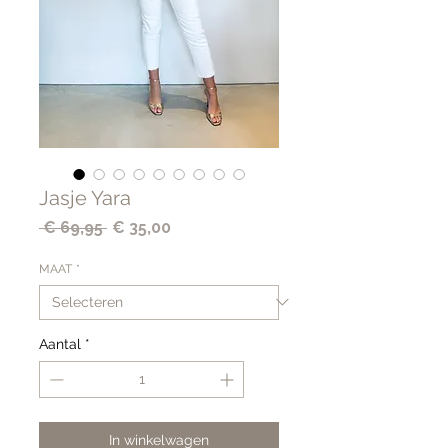
Jasje Yara
Normale
Verkoopprijs
 € 69,95 
€ 35,00
prijs
MAAT
*
Aantal
*
In winkelwagen