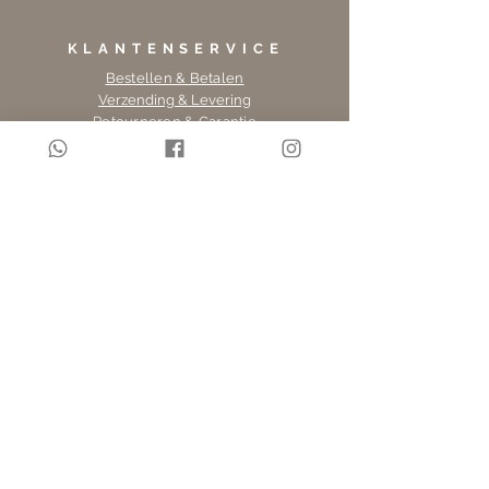
dagen na ontvangst omruilen of
KLANTENSERVICE
retourneren. De retourkosten
zijn voor eigen rekening. Voor
Bestellen & Betalen
Verzending & Levering
meer informatie ga
Retourneren & Garantie
naar retourneren & garantie.
OVER LINGE LOFT
Over Linge Loft
Mijn Account
Werken bij Linge Loft
info@lingeloft.nl
INFORMATIE
Privacy & Cookies
Algemene voorwaarden
Zoeken
INSCHRIJVEN