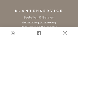
dagen na ontvangst omruilen of
KLANTENSERVICE
retourneren. De retourkosten
zijn voor eigen rekening. Voor
Bestellen & Betalen
Verzending & Levering
meer informatie ga
Retourneren & Garantie
naar retourneren & garantie.
OVER LINGE LOFT
Over Linge Loft
Mijn Account
Werken bij Linge Loft
info@lingeloft.nl
INFORMATIE
Privacy & Cookies
Algemene voorwaarden
Zoeken
INSCHRIJVEN