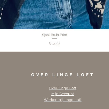
Sjaal Bruin Print
Prijs
€ 14,95
OVER LINGE LOFT
Over Linge Loft
Mijn Account
Werken bij Linge Loft