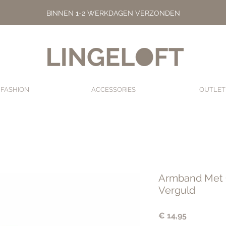
BINNEN 1-2 WERKDAGEN VERZONDEN
FASHION
ACCESSORIES
OUTLET
Armband Met C
Verguld
Prijs
€ 14,95