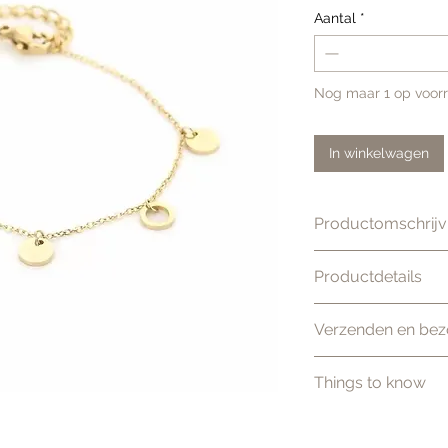
Aantal
*
Nog maar 1 op voor
In winkelwagen
Productomschrijv
Mooie armband met
Productdetails
combineren met 
Kleur: Goud
Verzenden en bez
Materiaal: Edelme
Afmeting: 16 + 3 
Verzenden
Things to know
Wij streven er na
order te versturen
Gratis verzend
Binnen 1–2 we